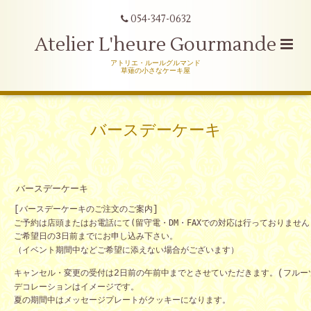
054-347-0632
Atelier L'heure Gourmande
アトリエ・ルールグルマンド
草薙の小さなケーキ屋
バースデーケーキ
バースデーケーキ
[
バースデーケーキのご注文のご案内
]
ご予約は店頭またはお電話にて(留守電・DM・FAXでの対応は行っておりません
ご希望日の
3
日前までにお申し込み下さい。
（イベント期間中などご希望に添えない場合がございます）
キャンセル・変更の受付は
2
日前の午前中までとさせていただきます。
(
フルー
デコレーションはイメージです。
夏の期間中はメッセージプレートがクッキーになります。