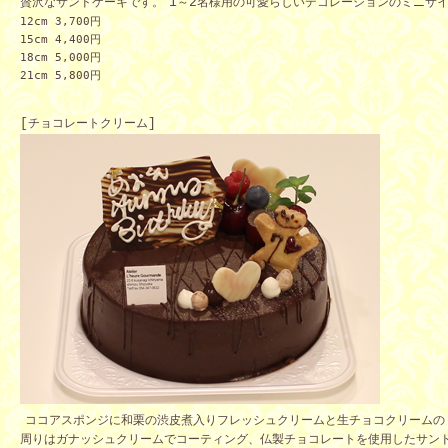
贅沢なサンドケーキです。
1
～
2
名様用の可愛らしいデコレーションのミニサ
1
2cm 3,700
円
15cm 4,400
円
18cm 5,000
円
21cm 5,800
円
[
チョコレートクリーム
]
ココアスポンジに和栗の渋皮煮入りフレッシュクリームと生チョコクリームの
周りはガナッシュクリームでコーティング、仏製チョコレートを使用したサン